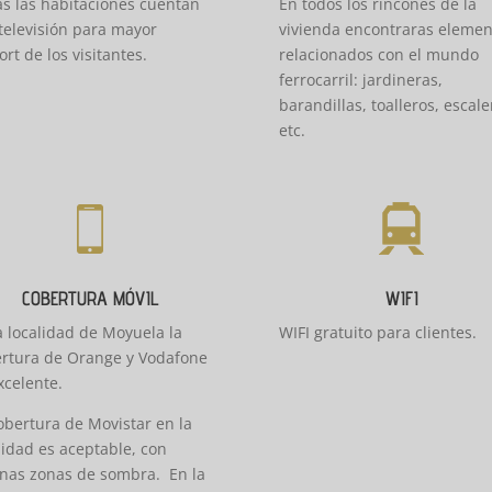
s las habitaciones cuentan
En todos los rincones de la
televisión para mayor
vivienda encontraras elemen
ort de los visitantes.
relacionados con el mundo
ferrocarril: jardineras,
barandillas, toalleros, escale
etc.
COBERTURA MÓVIL
WIFI
a localidad de Moyuela la
WIFI gratuito para clientes.
rtura de Orange y Vodafone
xcelente.
obertura de Movistar en la
lidad es aceptable, con
nas zonas de sombra. En la