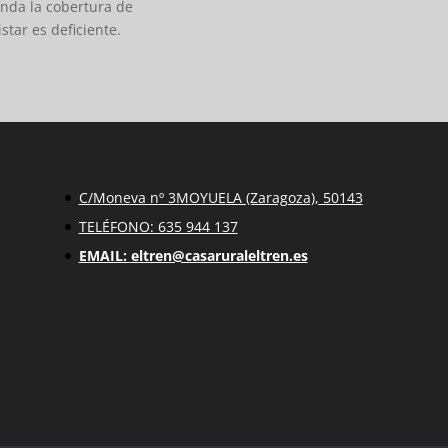
enda la cobertura de
star es deficiente.
C/Moneva nº 3MOYUELA (Zaragoza), 50143
TELÉFONO: 635 944 137
EMAIL:
eltren@casaruraleltren.es