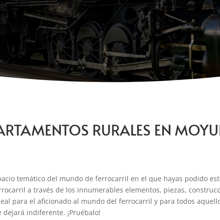
ARTAMENTOS RURALES EN MOYU
pacio temático del mundo de ferrocarril en el que hayas podido es
rrocarril a través de los innumerables elementos, piezas, construcc
al para el aficionado al mundo del ferrocarril y para todos aquell
 dejará indiferente. ¡Pruébalo!