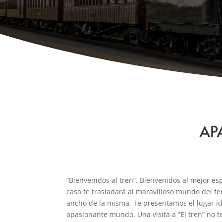
AP
“Bienvenidos al tren”. Bienvenidos al mejor es
casa te trasladará al maravilloso mundo del fe
ancho de la misma. Te presentamos el lugar ide
apasionante mundo. Una visita a “El tren” no te