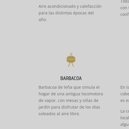
Toda
Aire acondicionado y calefacción
con 
para las distintas épocas del
conf
año.
BARBACOA
Barbacoa de leña que simula el
En l
hogar de una antigua locomotora
cobe
de vapor, con mesas y sillas de
es e
jardín para disfrutar de los días
La c
soleados al aire libre.
loca
algu